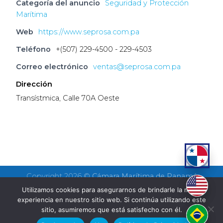
Categoría del anuncio
Seguridad y Protección
Marítima
Web
https://www.seprosa.com.pa
Teléfono
+(507) 229-4500 - 229-4503
Correo electrónico
ventas@seprosa.com.pa
Dirección
Transístmica, Calle 70A Oeste
Copyright 2026 ©
Cámara Marítima de Panamá
Utilizamos cookies para asegurarnos de brindarle la mejor
experiencia en nuestro sitio web. Si continúa utilizando este
sitio, asumiremos que está satisfecho con él.