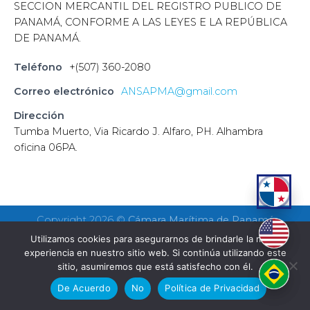
SECCION MERCANTIL DEL REGISTRO PUBLICO DE
PANAMÁ, CONFORME A LAS LEYES E LA REPÚBLICA
DE PANAMÁ.
Teléfono
+(507) 360-2080
Correo electrónico
ANSAPMA@gmail.com
Dirección
Tumba Muerto, Via Ricardo J. Alfaro, PH. Alhambra
oficina 06PA.
Copyright 2026 ©
Cámara Marítima de Panamá
Utilizamos cookies para asegurarnos de brindarle la mejor
experiencia en nuestro sitio web. Si continúa utilizando este
sitio, asumiremos que está satisfecho con él.
De Acuerdo
No
Política de Privacidad