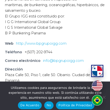
marítimas, de bunkering, oceanográficas, hiperbáricos, de
salvamento y buceo.
El Grupo IGG está constituido por:
I G G International Global Group
I G S International Global Salvage
B P Bunkering Panama
Web
http://www.bpgrupoigg.com
Teléfono
+(507) 202-9744
Correo electrónico
info@bpgrupoigg.com
Dirección
Plaza Calle 50, Piso 1, calle 50. Obarrio. Ciudad de
Panamá
Utilizamos cookies para asegurarnos de brindarle la mejor
experiencia en nuestro sitio web. Si continúa utilizando este
sitio, asumiremos que está satisfecho con él.
De Acuerdo
No
Política de Privacidad
Copyright 2026 ©
Cámara Marítima de Panamá