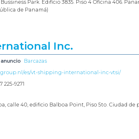
Bussiness Park. Edificio 3835. Piso 4 Oficina 406. Pan
ública de Panamá)
rnational Inc.
 anuncio
Barcazas
tgroup.nl/es/vt-shipping-international-inc-vtsi/
7 225-9271
a, calle 40, edificio Balboa Point, Piso 5to. Ciudad d