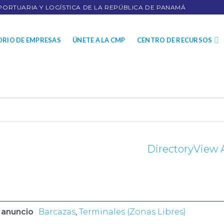
PORTUARIA Y LOGÍSTICA DE LA REPÚBLICA DE PANAMÁ
ORIO DE EMPRESAS
ÚNETE A LA CMP
CENTRO DE RECURSOS
Directory
View A
 anuncio
Barcazas
,
Terminales (Zonas Libres)