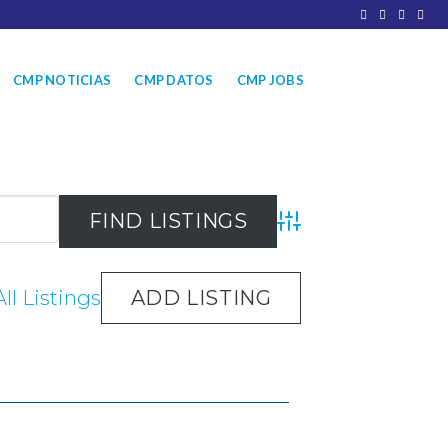
CMP NOTICIAS
CMP DATOS
CMP JOBS
Advanced Search
ll Listings
ADD LISTING