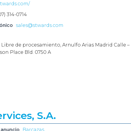
/stwards.com/
07) 314-0714
ónico
sales@stwards.com
 Libre de procesamiento, Arnulfo Arias Madrid Calle – 
son Place Bld. 0750 A
rvices, S.A.
 anuncio
Barcazas