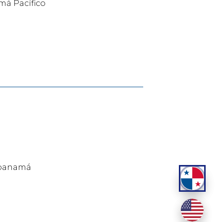
amá Pacífico
e panamá