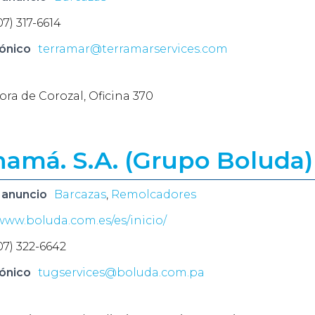
07) 317-6614
ónico
terramar@terramarservices.com
ra de Corozal, Oficina 370
namá. S.A. (Grupo Boluda)
 anuncio
Barcazas
,
Remolcadores
/www.boluda.com.es/es/inicio/
07) 322-6642
ónico
tugservices@boluda.com.pa