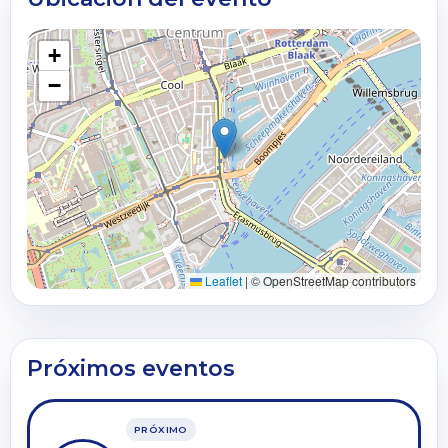
+
−
Leaflet
|
© OpenStreetMap contributors
Próximos eventos
PRÓXIMO