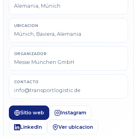
Alemania, Múnich
UBICACION
Múnich, Baviera, Alemania
ORGANIZADOR
Messe München GmbH
CONTACTO
info@transportlogistic.de
Sitio web
Instagram
LinkedIn
Ver ubicacion