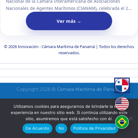
Nacional de la Cámara Interamericana de Asociaciones
Nacionales de Agentes Marítimos (CIANAM), celebrada el 21
de mayo en Lima, Perú. El encuentro reunió a
Ver más
→
representantes del sector para abordar temas clave del
comercio marítimo internacional.
© 2026 Innovación - Cámara Marítima de Panamá | Todos los derechos
reservados.
Copyright 2026 ©
Cámara Marítima de Panamá
Utilizamos cookies para asegurarnos de brindarle la mejor
experiencia en nuestro sitio web. Si continúa utilizando este
sitio, asumiremos que está satisfecho con él.
De Acuerdo
No
Política de Privacidad