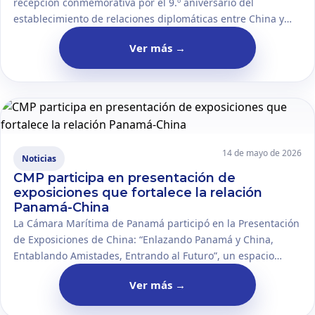
recepción conmemorativa por el 9.º aniversario del
establecimiento de relaciones diplomáticas entre China y
Panamá. La actividad también incluyó la despedida de la
Ver más
→
embajadora y la inauguración de la exposición artística del
Sr. Wang Chengliang.
14 de mayo de 2026
Noticias
CMP participa en presentación de
exposiciones que fortalece la relación
Panamá-China
La Cámara Marítima de Panamá participó en la Presentación
de Exposiciones de China: “Enlazando Panamá y China,
Entablando Amistades, Entrando al Futuro”, un espacio
orientado al intercambio y la cooperación entre ambas
Ver más
→
naciones. La actividad promovió nuevas oportunidades de
desarrollo, comercio e innovación para el sector.