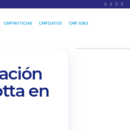
CMP NOTICIAS
CMP DATOS
CMP JOBS
ación
otta en