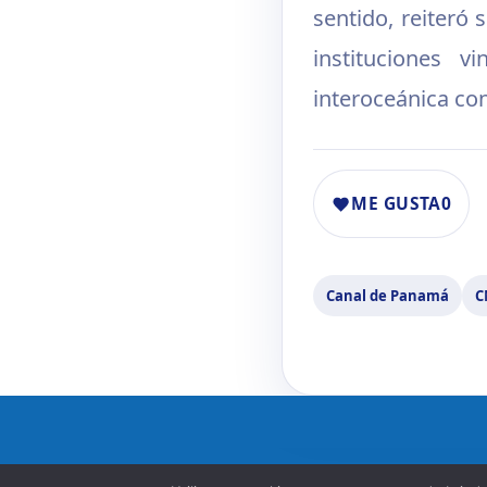
sentido, reiteró
instituciones v
interoceánica con
ME GUSTA
0
Canal de Panamá
C