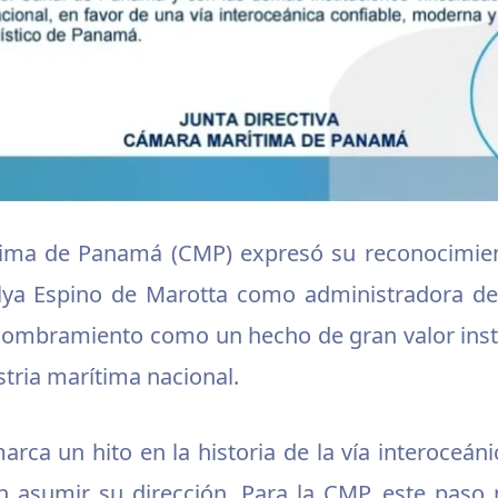
ima de Panamá (CMP) expresó su reconocimien
Ilya Espino de Marotta como administradora de
nombramiento como un hecho de gran valor instit
stria marítima nacional.
rca un hito en la historia de la vía interoceánic
 asumir su dirección. Para la CMP, este paso 