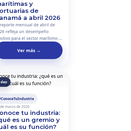
arítimas y
ortuarias de
anamá a abril 2026
 reporte mensual de abril de
26 refleja un desempeño
sitivo para el sector marítimo-
rtuario panameño, con
Ver más
→
ecimiento en todos sus
dicadores principales. Los
sultados evidencian la
siliencia y dinamismo de una
dustria clave para la
ideo
nectividad y el comercio
nacional. Cuerpo del artículo
 reporte mensual de las
#ConoceTuIndustria
eraciones marítimas y
 de marzo de 2026
onoce tu industria:
rtuarias de Panamá,
rrespondiente a abril de 2026,
qué es un gremio y
estra un comportamiento
uál es su función?