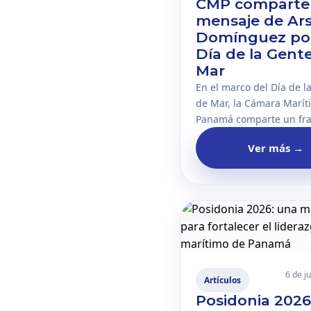
CMP comparte
mensaje de Ar
Domínguez por
Día de la Gent
Mar
En el marco del Día de l
de Mar, la Cámara Marít
Panamá comparte un fr
de la intervención de Ar
Ver más
→
Domínguez, secretario g
la OMI, durante el Encu
Marítimo 2025 organizad
CMP.
6 de j
Artículos
Posidonia 2026