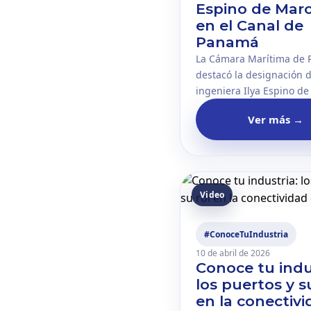
Espino de Mar
en el Canal de
Panamá
La Cámara Marítima de
destacó la designación d
ingeniera Ilya Espino de
como administradora de
Ver más
→
de Panamá. El nombram
representa un hecho de 
relevancia para el país, l
industria marítima nacio
liderazgo femenino en el
Video
#ConoceTuIndustria
10 de abril de 2026
Conoce tu indu
los puertos y s
en la conectiv