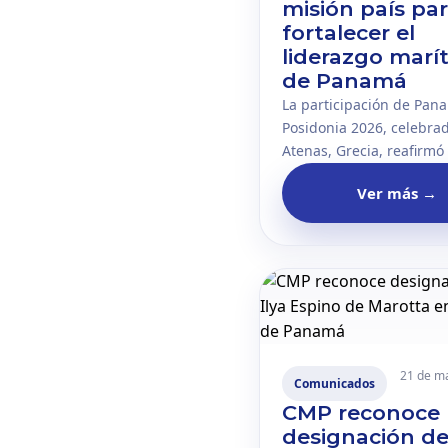
misión país pa
fortalecer el
liderazgo marí
de Panamá
La participación de Pan
Posidonia 2026, celebra
Atenas, Grecia, reafirmó 
importancia de mantene
Ver más
→
presencia activa en los
principales centros de d
de la industria marítima
21 de m
Comunicados
CMP reconoce
designación de