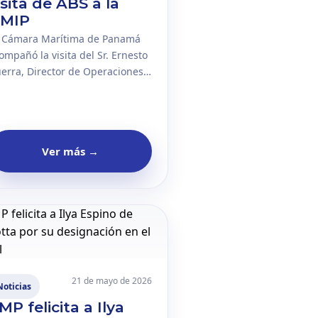
isita de ABS a la
MIP
 Cámara Marítima de Panamá
ompañó la visita del Sr. Ernesto
erra, Director de Operaciones
ra Latinoamérica de American
reau of Shipping, a la
iversidad Marítima
ternacional de Panamá. La
Ver más
→
rnada permitió acercar a la
ademia con referentes de la
dustria marítima global.
21 de mayo de 2026
Noticias
MP felicita a Ilya