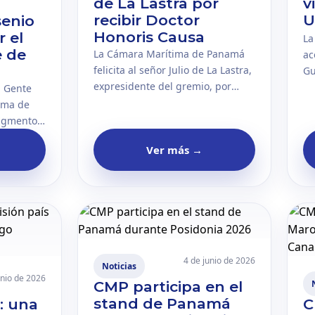
de La Lastra por
v
recibir Doctor
U
senio
Honoris Causa
 el
La
e de
La Cámara Marítima de Panamá
ac
felicita al señor Julio de La Lastra,
Gu
expresidente del gremio, por
pa
a Gente
haber sido distinguido con el
Bu
ima de
título honorífico de Doctor
Un
agmento
Honoris Causa. Este
In
senio
Ver más
→
reconocimiento resalta su
jo
eneral de
trayectoria y aporte al sector
ac
entro
marítimo nacional.
in
o por la
4 de junio de 2026
Noticias
unio de 2026
CMP participa en el
stand de Panamá
: una
C