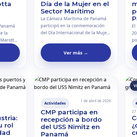
otta
Día de la Mujer en el
m
Sector Marítimo
p
P
La Cámara Marítima de Panamá
participó en la conmemoración
 Panamá
El
del Día Internacional de la Mujer
e la
20
en el Sector Marítimo, organizada
 Marotta
po
por la Universidad Marítima
l Canal
po
Ver más
→
Internacional de Panamá. La
iento
cr
actividad destacó el liderazgo y el
especial
in
aporte de las mujeres al
a
re
desarrollo de la industria
nal y el
re
marítima.
 sector.
in
V
co
inter
1 de abril de 2026
El
Actividades
op
CMP participa en
27
stria:
C
po
recepción a bordo
co
u rol
¿
del USS Nimitz en
mu
idad
c
Panamá