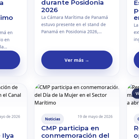
durante Posidonia
ra
E
2026
p
timo
e
La Cámara Marítima de Panamá
estuvo presente en el stand de
La
Panamá en Posidonia 2026,
ex
amá en
celebrado en Atenas, Grecia. La
in
do en
participación reafirma el
po
la
compromiso del gremio con la
ad
r una
Ver más
→
proyección internacional del
Pa
sector marítimo, logístico y
20
ecisión
comercial del país.
hi
 mundial.
pa
p
V
ayo de 2026
19 de mayo de 2026
Noticias
CMP participa en
R
 Ilya
conmemoración del
o