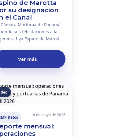
spino de Marotta
or su designación
n el Canal
 Cámara Marítima de Panamá
tiende sus felicitaciones a la
geniera Ilya Espino de Marotta
r su designación como
ministradora del Canal de
Ver más
→
namá para el período 2026-
33. Su nombramiento marca un
to para la vía interoceánica y
ra el sector marítimo
anameño.
ideo
18 de mayo de 2026
CMP Datos
eporte mensual:
peraciones