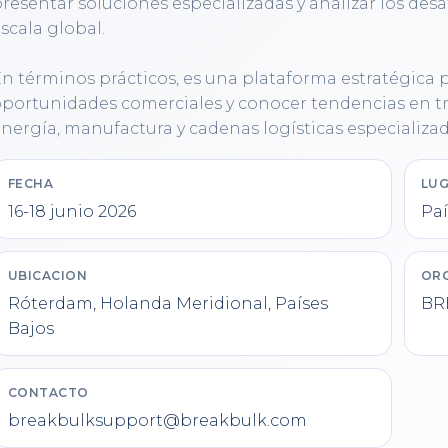
resentar soluciones especializadas y analizar los des
scala global.

n términos prácticos, es una plataforma estratégica pa
portunidades comerciales y conocer tendencias en tra
nergía, manufactura y cadenas logísticas especializad
FECHA
LUG
16-18 junio 2026
Paí
UBICACION
OR
Róterdam, Holanda Meridional, Países
BR
Bajos
CONTACTO
breakbulksupport@breakbulk.com