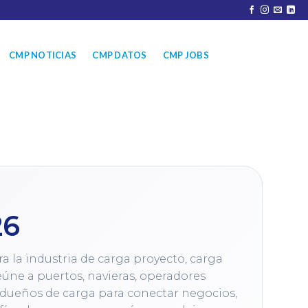
CMP NOTICIAS
CMP DATOS
CMP JOBS
26
 la industria de carga proyecto, carga 
úne a puertos, navieras, operadores 
 y dueños de carga para conectar negocios, 