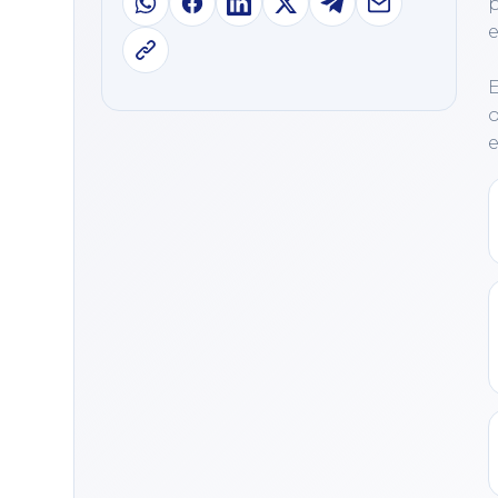
p
e
E
o
e