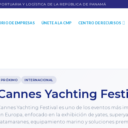
PORTUARIA Y LOGÍSTICA DE LA REPÚBLICA DE PANAMÁ
ORIO DE EMPRESAS
ÚNETE A LA CMP
CENTRO DE RECURSOS
PRÓXIMO
INTERNACIONAL
Cannes Yachting Festi
annes Yachting Festival es uno de los eventos más imp
n Europa, enfocado en la exhibición de yates, superya
catamaranes, equipamiento marino y soluciones prem