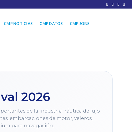
CMP NOTICIAS
CMP DATOS
CMP JOBS
val 2026
ortantes de la industria náutica de lujo 
tes, embarcaciones de motor, veleros, 
ium para navegación.
