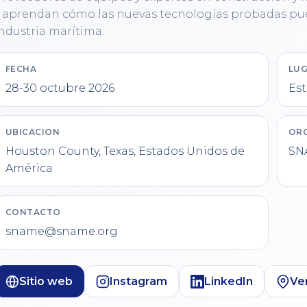
 aprendan cómo las nuevas tecnologías probadas pued
ndustria marítima.
FECHA
LUG
28-30 octubre 2026
Es
UBICACION
OR
Houston County, Texas, Estados Unidos de
SN
América
CONTACTO
sname@sname.org
Sitio web
Instagram
LinkedIn
Ve