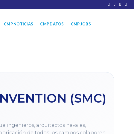
CMP NOTICIAS
CMP DATOS
CMP JOBS
NVENTION (SMC)
 ingenieros, arquitectos navales, 
fabricación de todos los campos colaboren 