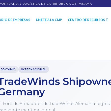
PORTUARIA Y LOGÍSTICA DE LA REPÚBLICA DE PANAMÁ
ORIO DE EMPRESAS
ÚNETE A LA CMP
CENTRO DE RECURSOS
PRÓXIMO
INTERNACIONAL
TradeWinds Shipown
Germany
l Foro de Armadores de TradeWinds Alemania regresa
ransporte marítimo global.
