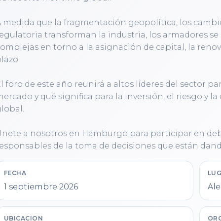
 medida que la fragmentación geopolítica, los cambios 
egulatoria transforman la industria, los armadores se
omplejas en torno a la asignación de capital, la renovac
lazo.

l foro de este año reunirá a altos líderes del sector p
ercado y qué significa para la inversión, el riesgo y l
lobal.

nete a nosotros en Hamburgo para participar en debat
esponsables de la toma de decisiones que están dando
FECHA
LUG
1 septiembre 2026
Al
UBICACION
OR