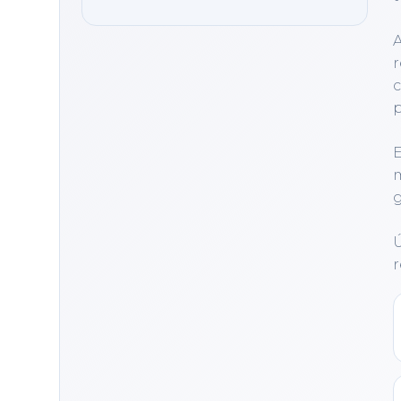
A
r
c
p
E
m
g
Ú
r