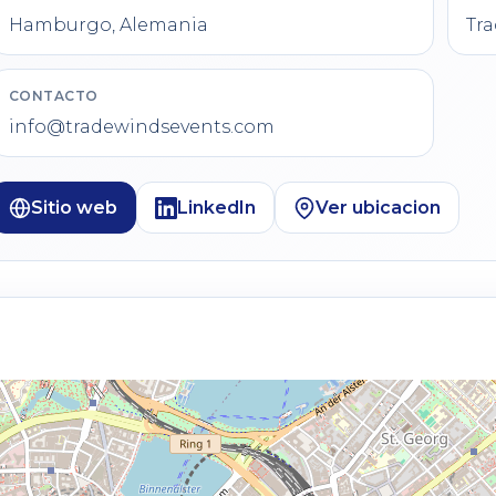
Hamburgo, Alemania
Tr
CONTACTO
info@tradewindsevents.com
Sitio web
LinkedIn
Ver ubicacion