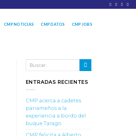
CMP NOTICIAS
CMP DATOS
CMP JOBS
ENTRADAS RECIENTES
CMP acerca a cadetes
panameños a la
experiencia a bordo del
buque Tarago
CMP felicita a Alberto