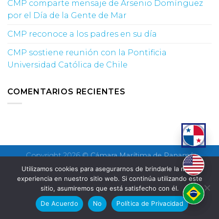
CMP comparte mensaje de Arsenio Domínguez
por el Día de la Gente de Mar
CMP reconoce a los padres en su día
CMP sostiene reunión con la Pontificia
Universidad Católica de Chile
COMENTARIOS RECIENTES
Copyright 2026 ©
Cámara Marítima de Panamá
Utilizamos cookies para asegurarnos de brindarle la mejor
experiencia en nuestro sitio web. Si continúa utilizando este
sitio, asumiremos que está satisfecho con él.
De Acuerdo
No
Política de Privacidad