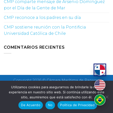
CMP comparte mensaje de Arsenio Domínguez
por el Día de la Gente de Mar
CMP reconoce a los padres en su día
CMP sostiene reunión con la Pontificia
Universidad Católica de Chile
COMENTARIOS RECIENTES
Copyright 2026 ©
Cámara Marítima de Panamá
Utilizamos cookies para asegurarnos de brindarle la mejor
experiencia en nuestro sitio web. Si continúa utilizando este
sitio, asumiremos que está satisfecho con él.
De Acuerdo
No
Política de Privacidad